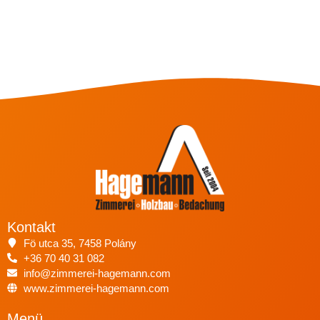
Kontakt
Fö utca 35, 7458 Polány
+36 70 40 31 082
info@zimmerei-hagemann.com
www.zimmerei-hagemann.com
Menü